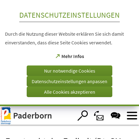
Inhalt anspringen
DATENSCHUTZEINSTELLUNGEN
Durch die Nutzung dieser Website erklären Sie sich damit
einverstanden, dass diese Seite Cookies verwendet.
(Öffnet
Mehr Infos
in
einem
Nur notwendige Cookies
neuen
Tab)
Datenschutzeinstellungen anpassen
Alle Cookies akzeptieren
Visuelle
Paderborn
Assistenzsoftware
öffnen.