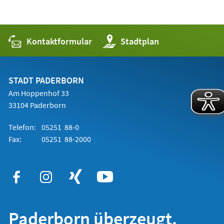
Kontaktformular
(Öffnet
Stadtplan
in
einem
neuen
Tab)
STADT PADERBORN
Am Hoppenhof 33
33104 Paderborn
Telefon:
05251 88-0
Fax:
05251 88-2000
Paderborn überzeugt.