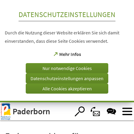
Inhalt anspringen
DATENSCHUTZEINSTELLUNGEN
Durch die Nutzung dieser Website erklären Sie sich damit
einverstanden, dass diese Seite Cookies verwendet.
(Öffnet
Mehr Infos
in
einem
Nur notwendige Cookies
neuen
Tab)
Datenschutzeinstellungen anpassen
Alle Cookies akzeptieren
Visuelle
Paderborn
Assistenzsoftware
öffnen.