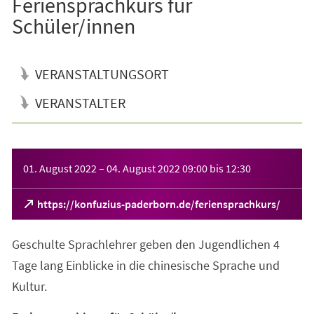
Feriensprachkurs für
Schüler/innen
VERANSTALTUNGSORT
VERANSTALTER
Veranstaltungsinformationen
01. August 2022
–
04. August 2022
09:00
bis
12:30
(Öffnet
https://konfuzius-paderborn.de/feriensprachkurs/
in
einem
Geschulte Sprachlehrer geben den Jugendlichen 4
neuen
Tab)
Tage lang Einblicke in die chinesische Sprache und
Kultur.