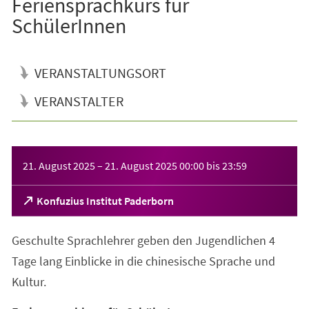
Feriensprachkurs für
SchülerInnen
VERANSTALTUNGSORT
VERANSTALTER
Veranstaltungsinformationen
21. August 2025
–
21. August 2025
00:00
bis
23:59
(Öffnet
Konfuzius Institut Paderborn
in
einem
Geschulte Sprachlehrer geben den Jugendlichen 4
neuen
Tab)
Tage lang Einblicke in die chinesische Sprache und
Kultur.