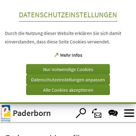
Inhalt anspringen
DATENSCHUTZEINSTELLUNGEN
Durch die Nutzung dieser Website erklären Sie sich damit
einverstanden, dass diese Seite Cookies verwendet.
(Öffnet
Mehr Infos
in
einem
Nur notwendige Cookies
neuen
Tab)
Datenschutzeinstellungen anpassen
Alle Cookies akzeptieren
Visuelle
Paderborn
Assistenzsoftware
öffnen.