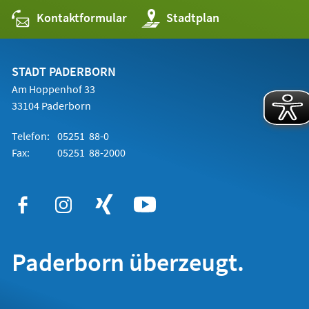
Kontaktformular
(Öffnet
Stadtplan
in
einem
neuen
Tab)
STADT PADERBORN
Am Hoppenhof 33
33104 Paderborn
Telefon:
05251 88-0
Fax:
05251 88-2000
Paderborn überzeugt.