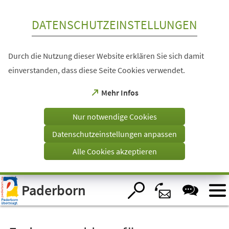
Inhalt anspringen
DATENSCHUTZEINSTELLUNGEN
Durch die Nutzung dieser Website erklären Sie sich damit
einverstanden, dass diese Seite Cookies verwendet.
(Öffnet
Mehr Infos
in
einem
Nur notwendige Cookies
neuen
Tab)
Datenschutzeinstellungen anpassen
Alle Cookies akzeptieren
Visuelle
Paderborn
Assistenzsoftware
öffnen.