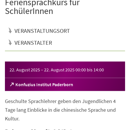
Feriensprachkurs für
SchülerInnen
VERANSTALTUNGSORT
VERANSTALTER
Veranstaltungsinformationen
22. August 2025
–
22. August 2025
00:00
bis
14:00
(Öffnet
Konfuzius Institut Paderborn
in
einem
Geschulte Sprachlehrer geben den Jugendlichen 4
neuen
Tab)
Tage lang Einblicke in die chinesische Sprache und
Kultur.