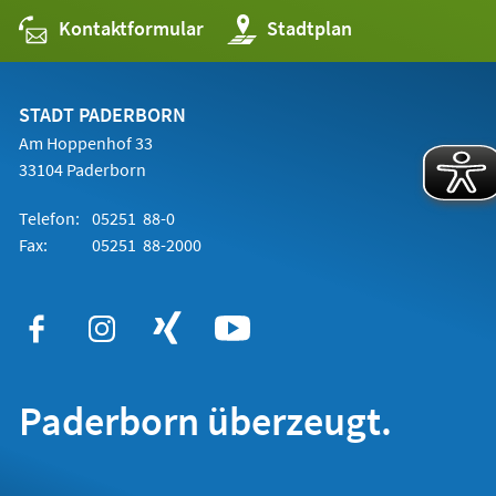
Kontaktformular
(Öffnet
Stadtplan
in
einem
neuen
Tab)
STADT PADERBORN
Am Hoppenhof 33
33104 Paderborn
Telefon:
05251 88-0
Fax:
05251 88-2000
Paderborn überzeugt.