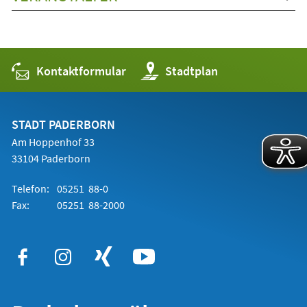
Kontaktformular
(Öffnet
Stadtplan
in
einem
neuen
Tab)
STADT PADERBORN
Am Hoppenhof 33
33104 Paderborn
Telefon:
05251 88-0
Fax:
05251 88-2000