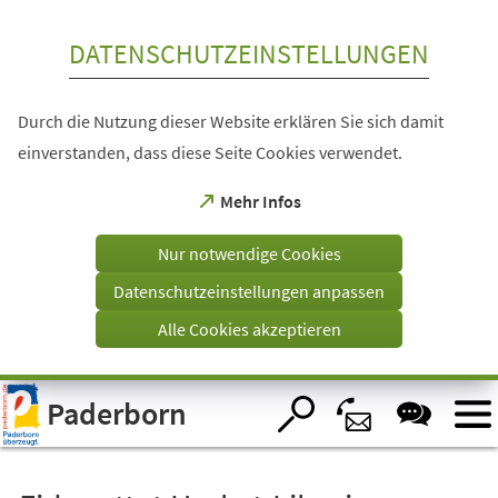
Inhalt anspringen
DATENSCHUTZEINSTELLUNGEN
Durch die Nutzung dieser Website erklären Sie sich damit
einverstanden, dass diese Seite Cookies verwendet.
(Öffnet
Mehr Infos
in
einem
Nur notwendige Cookies
neuen
Tab)
Datenschutzeinstellungen anpassen
Alle Cookies akzeptieren
Visuelle
Paderborn
Assistenzsoftware
öffnen.