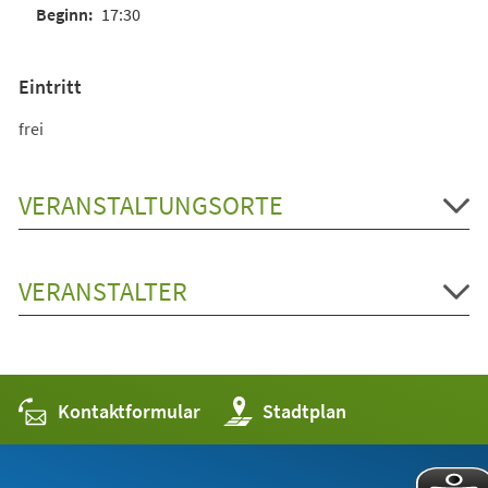
17:30
Eintritt
frei
VERANSTALTUNGSORTE
VERANSTALTER
Kontaktformular
(Öffnet
Stadtplan
in
einem
neuen