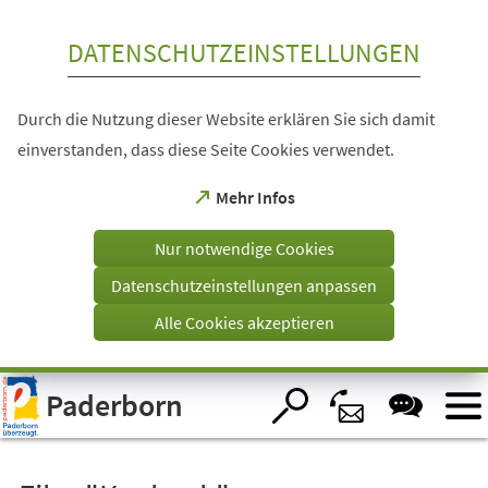
Inhalt anspringen
DATENSCHUTZEINSTELLUNGEN
Durch die Nutzung dieser Website erklären Sie sich damit
einverstanden, dass diese Seite Cookies verwendet.
(Öffnet
Mehr Infos
in
einem
Nur notwendige Cookies
neuen
Tab)
Datenschutzeinstellungen anpassen
Alle Cookies akzeptieren
Visuelle
Paderborn
Assistenzsoftware
öffnen.