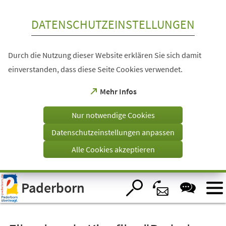
Inhalt anspringen
DATENSCHUTZEINSTELLUNGEN
Durch die Nutzung dieser Website erklären Sie sich damit
einverstanden, dass diese Seite Cookies verwendet.
(Öffnet
Mehr Infos
in
einem
Nur notwendige Cookies
neuen
Tab)
Datenschutzeinstellungen anpassen
Alle Cookies akzeptieren
Visuelle
Paderborn
Assistenzsoftware
öffnen.