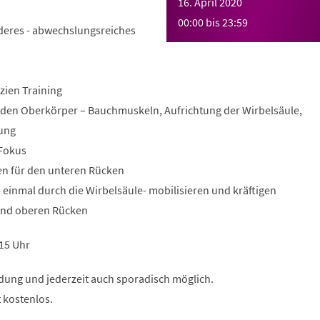
16. April 2020
00:00
bis
23:59
deres - abwechslungsreiches
szien Training
den Oberkörper – Bauchmuskeln, Aufrichtung der Wirbelsäule,
ung
 Fokus
en für den unteren Rücken
 einmal durch die Wirbelsäule- mobilisieren und kräftigen
und oberen Rücken
:15 Uhr
ung und jederzeit auch sporadisch möglich.
t kostenlos.