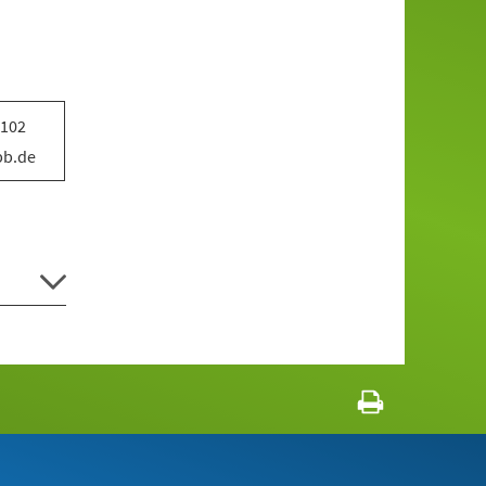
3102
pb.de