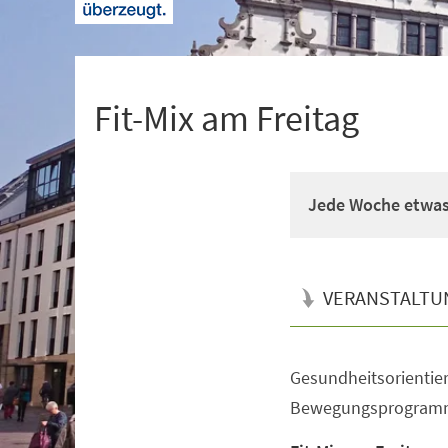
+
1
Fit-Mix am Freitag
Jede Woche etwas
VERANSTALTU
Gesundheitsorientier
Veranstaltungsinformationen
Bewegungsprogram