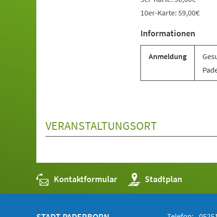
10er-Karte: 59,00€
Informationen
Anmeldung
Gesu
Pade
VERANSTALTUNGSORT
Kontaktformular
(Öffnet
Stadtplan
in
einem
neuen
Tab)
STADT PADERBORN
Telefon:
05251