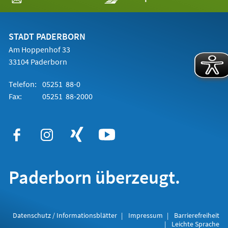
in
einem
neuen
Tab)
STADT PADERBORN
Am Hoppenhof 33
33104 Paderborn
Telefon:
05251 88-0
Fax:
05251 88-2000
Paderborn überzeugt.
Datenschutz / Informationsblätter
Impressum
Barrierefreiheit
Leichte Sprache