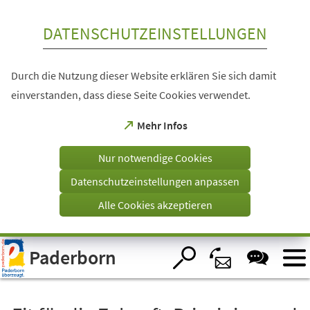
Inhalt anspringen
DATENSCHUTZEINSTELLUNGEN
Durch die Nutzung dieser Website erklären Sie sich damit
einverstanden, dass diese Seite Cookies verwendet.
(Öffnet
Mehr Infos
in
einem
Nur notwendige Cookies
neuen
Tab)
Datenschutzeinstellungen anpassen
Alle Cookies akzeptieren
Visuelle
Paderborn
Assistenzsoftware
öffnen.