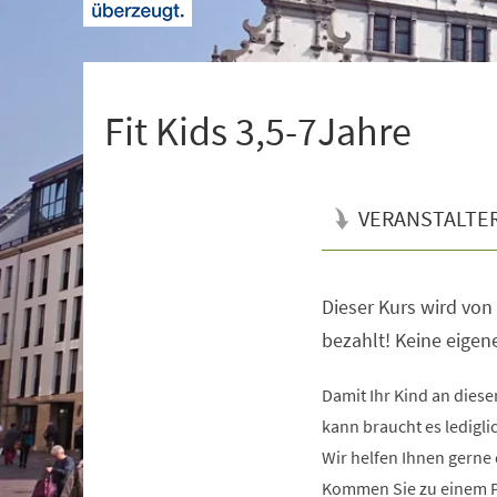
+
1
Fit Kids 3,5-7Jahre
VERANSTALTE
Dieser Kurs wird vo
Veranstaltungsinformationen
bezahlt! Keine eige
Damit Ihr Kind an dies
kann braucht es ledigli
Wir helfen Ihnen gerne 
Kommen Sie zu einem Pr