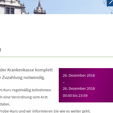
R
n der Krankenkasse komplett
26. Dezember 2018
ne Zuzahlung notwendig.
–
26. Dezember 2018
em Kurs regelmäßig teilnehmen
00:00
bis
23:59
ch eine Verordnung vom Arzt.
dabei.
obe-Kurs und wir informieren Sie wie es weiter geht.