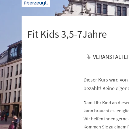
+
1
Fit Kids 3,5-7Jahre
VERANSTALTE
Dieser Kurs wird vo
Veranstaltungsinformationen
bezahlt! Keine eige
Damit Ihr Kind an dies
kann braucht es ledigli
Wir helfen Ihnen gerne 
Kommen Sie zu einem Pr