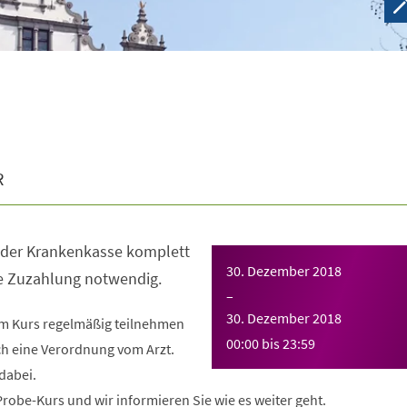
R
n der Krankenkasse komplett
30. Dezember 2018
ne Zuzahlung notwendig.
–
30. Dezember 2018
em Kurs regelmäßig teilnehmen
00:00
bis
23:59
ch eine Verordnung vom Arzt.
dabei.
obe-Kurs und wir informieren Sie wie es weiter geht.