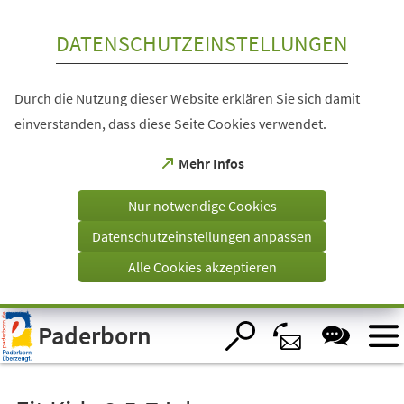
Inhalt anspringen
DATENSCHUTZEINSTELLUNGEN
Durch die Nutzung dieser Website erklären Sie sich damit
einverstanden, dass diese Seite Cookies verwendet.
(Öffnet
Mehr Infos
in
einem
Nur notwendige Cookies
neuen
Tab)
Datenschutzeinstellungen anpassen
Alle Cookies akzeptieren
Visuelle
Paderborn
Assistenzsoftware
öffnen.