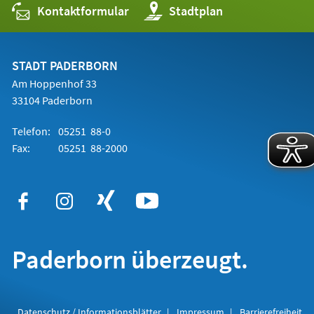
Kontaktformular
(Öffnet
Stadtplan
in
einem
neuen
Tab)
STADT PADERBORN
Am Hoppenhof 33
33104 Paderborn
Telefon:
05251 88-0
Fax:
05251 88-2000
Paderborn überzeugt.
Datenschutz / Informationsblätter
Impressum
Barrierefreiheit