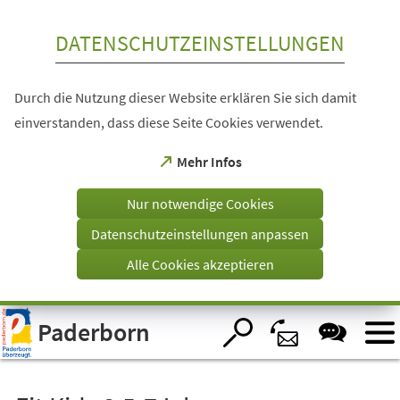
Inhalt anspringen
DATENSCHUTZEINSTELLUNGEN
Durch die Nutzung dieser Website erklären Sie sich damit
einverstanden, dass diese Seite Cookies verwendet.
(Öffnet
Mehr Infos
in
einem
Nur notwendige Cookies
neuen
Tab)
Datenschutzeinstellungen anpassen
Alle Cookies akzeptieren
Visuelle
Paderborn
Assistenzsoftware
öffnen.