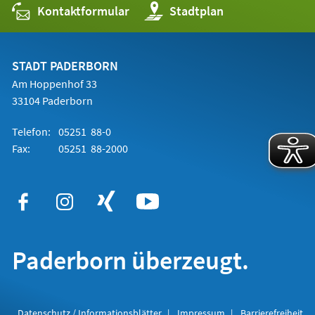
Kontaktformular
(Öffnet
Stadtplan
in
einem
neuen
Tab)
STADT PADERBORN
Am Hoppenhof 33
33104 Paderborn
Telefon:
05251 88-0
Fax:
05251 88-2000
Paderborn überzeugt.
Datenschutz / Informationsblätter
Impressum
Barrierefreiheit