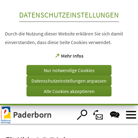
Inhalt anspringen
DATENSCHUTZEINSTELLUNGEN
Durch die Nutzung dieser Website erklären Sie sich damit
einverstanden, dass diese Seite Cookies verwendet.
(Öffnet
Mehr Infos
in
einem
Nur notwendige Cookies
neuen
Tab)
Datenschutzeinstellungen anpassen
Alle Cookies akzeptieren
Visuelle
Paderborn
Assistenzsoftware
öffnen.