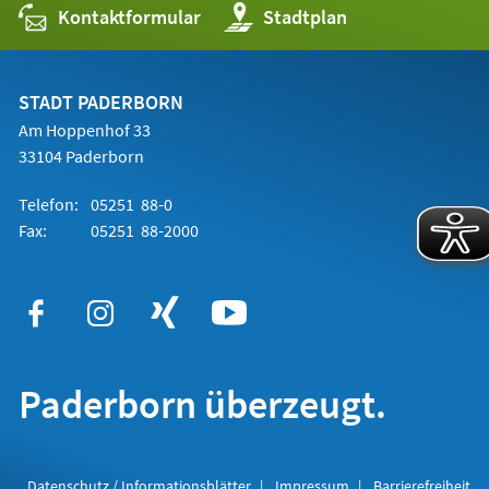
Kontaktformular
(Öffnet
Stadtplan
in
einem
neuen
Tab)
STADT PADERBORN
Am Hoppenhof 33
33104 Paderborn
Telefon:
05251 88-0
Fax:
05251 88-2000
Paderborn überzeugt.
Datenschutz / Informationsblätter
Impressum
Barrierefreiheit