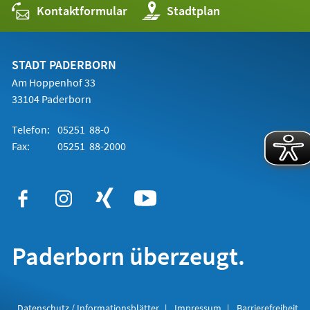
Kontaktformular
(Öffnet
Stadtplan
in
einem
neuen
Tab)
STADT PADERBORN
Am Hoppenhof 33
33104 Paderborn
Telefon:
05251 88-0
Fax:
05251 88-2000
Paderborn überzeugt.
Datenschutz / Informationsblätter
Impressum
Barrierefreiheit