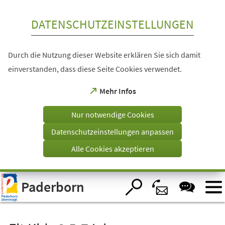
Inhalt anspringen
DATENSCHUTZEINSTELLUNGEN
Durch die Nutzung dieser Website erklären Sie sich damit
einverstanden, dass diese Seite Cookies verwendet.
(Öffnet
Mehr Infos
in
einem
Nur notwendige Cookies
neuen
Tab)
Datenschutzeinstellungen anpassen
Alle Cookies akzeptieren
Visuelle
Paderborn
Assistenzsoftware
öffnen.