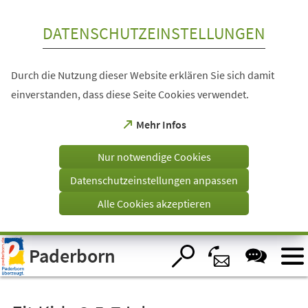
Inhalt anspringen
DATENSCHUTZEINSTELLUNGEN
Durch die Nutzung dieser Website erklären Sie sich damit
einverstanden, dass diese Seite Cookies verwendet.
(Öffnet
Mehr Infos
in
einem
Nur notwendige Cookies
neuen
Tab)
Datenschutzeinstellungen anpassen
Alle Cookies akzeptieren
Visuelle
Paderborn
Assistenzsoftware
öffnen.