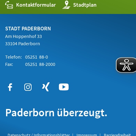
Kontaktformular
(Öffnet
Stadtplan
in
einem
neuen
Tab)
STADT PADERBORN
Am Hoppenhof 33
33104 Paderborn
Telefon:
05251 88-0
Fax:
05251 88-2000
Paderborn überzeugt.
Datenschutz / Informationsblätter
Impressum
Barrierefreiheit