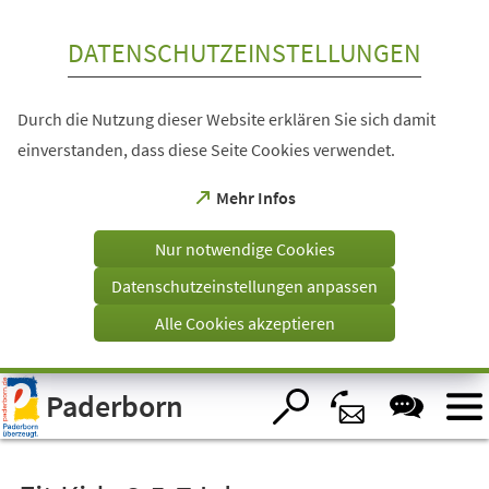
Inhalt anspringen
DATENSCHUTZEINSTELLUNGEN
Durch die Nutzung dieser Website erklären Sie sich damit
einverstanden, dass diese Seite Cookies verwendet.
(Öffnet
Mehr Infos
in
einem
Nur notwendige Cookies
neuen
Tab)
Datenschutzeinstellungen anpassen
Alle Cookies akzeptieren
Visuelle
Paderborn
Assistenzsoftware
öffnen.