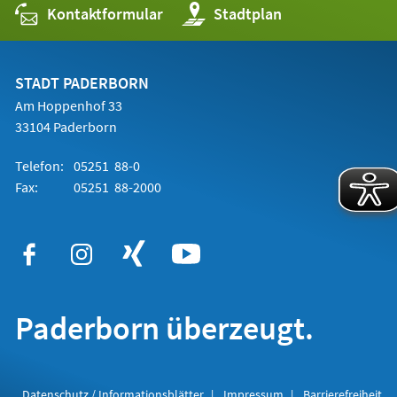
Kontaktformular
(Öffnet
Stadtplan
in
einem
neuen
Tab)
STADT PADERBORN
Am Hoppenhof 33
33104 Paderborn
Telefon:
05251 88-0
Fax:
05251 88-2000
Paderborn überzeugt.
Datenschutz / Informationsblätter
Impressum
Barrierefreiheit