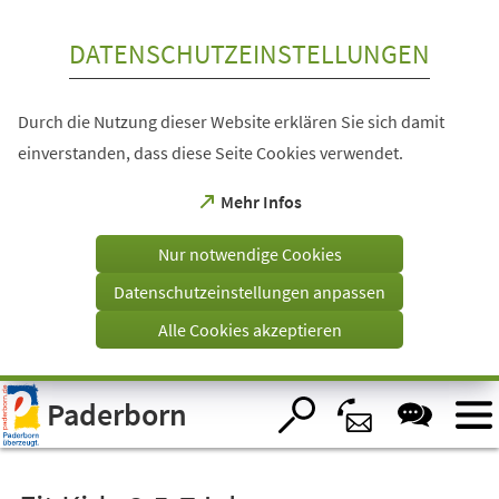
Inhalt anspringen
DATENSCHUTZEINSTELLUNGEN
Durch die Nutzung dieser Website erklären Sie sich damit
einverstanden, dass diese Seite Cookies verwendet.
(Öffnet
Mehr Infos
in
einem
Nur notwendige Cookies
neuen
Tab)
Datenschutzeinstellungen anpassen
Alle Cookies akzeptieren
Visuelle
Paderborn
Assistenzsoftware
öffnen.