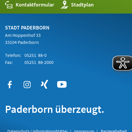
Kontaktformular
(Öffnet
Stadtplan
in
einem
neuen
Tab)
STADT PADERBORN
Am Hoppenhof 33
33104 Paderborn
Telefon:
05251 88-0
Fax:
05251 88-2000
Paderborn überzeugt.
Datenschutz / Informationsblätter
Impressum
Barrierefreiheit