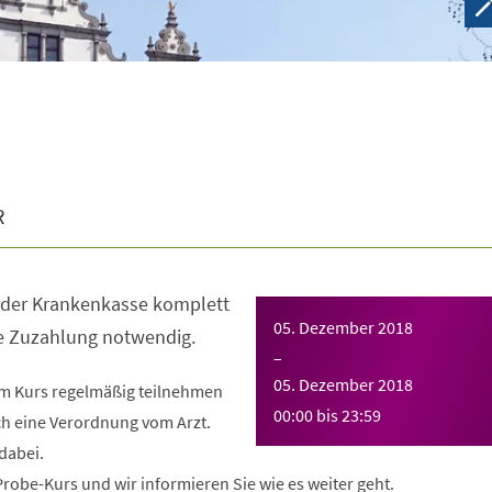
R
n der Krankenkasse komplett
05. Dezember 2018
ne Zuzahlung notwendig.
–
05. Dezember 2018
em Kurs regelmäßig teilnehmen
00:00
bis
23:59
ch eine Verordnung vom Arzt.
dabei.
obe-Kurs und wir informieren Sie wie es weiter geht.