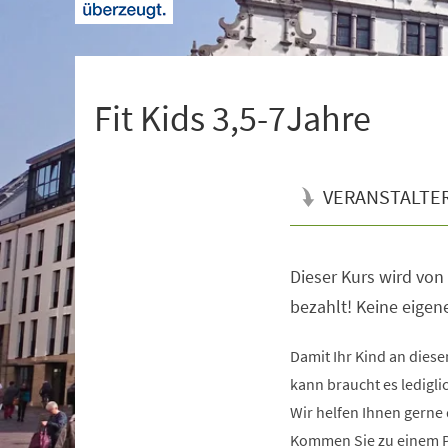
+
1
Fit Kids 3,5-7Jahre
VERANSTALTE
Dieser Kurs wird vo
Veranstaltungsinformationen
bezahlt! Keine eige
Damit Ihr Kind an dies
kann braucht es ledigli
Wir helfen Ihnen gerne 
Kommen Sie zu einem Pr