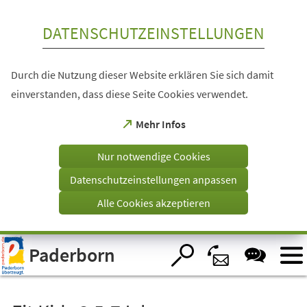
Inhalt anspringen
DATENSCHUTZEINSTELLUNGEN
Durch die Nutzung dieser Website erklären Sie sich damit
einverstanden, dass diese Seite Cookies verwendet.
(Öffnet
Mehr Infos
in
einem
Nur notwendige Cookies
neuen
Tab)
Datenschutzeinstellungen anpassen
Alle Cookies akzeptieren
Visuelle
Paderborn
Assistenzsoftware
öffnen.