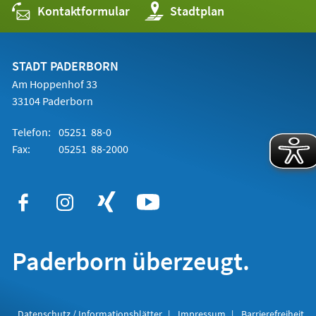
Kontaktformular
(Öffnet
Stadtplan
in
einem
neuen
Tab)
STADT PADERBORN
Am Hoppenhof 33
33104 Paderborn
Telefon:
05251 88-0
Fax:
05251 88-2000
Paderborn überzeugt.
Datenschutz / Informationsblätter
Impressum
Barrierefreiheit