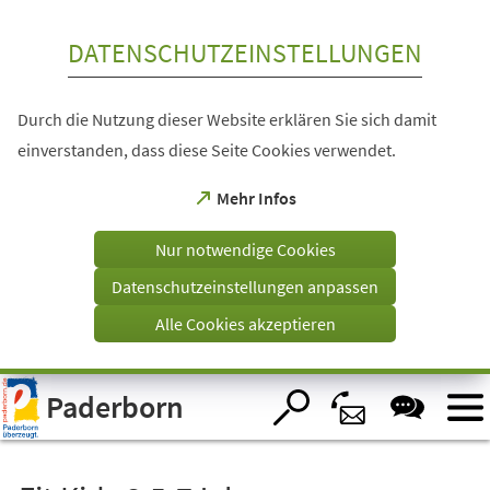
Inhalt anspringen
DATENSCHUTZEINSTELLUNGEN
Durch die Nutzung dieser Website erklären Sie sich damit
einverstanden, dass diese Seite Cookies verwendet.
(Öffnet
Mehr Infos
in
einem
Nur notwendige Cookies
neuen
Tab)
Datenschutzeinstellungen anpassen
Alle Cookies akzeptieren
Visuelle
Paderborn
Assistenzsoftware
öffnen.