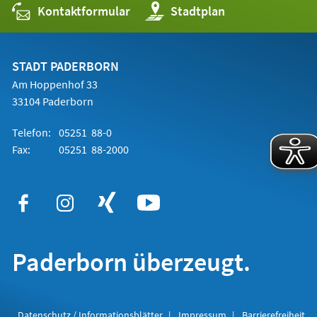
Kontaktformular
(Öffnet
Stadtplan
in
einem
neuen
Tab)
STADT PADERBORN
Am Hoppenhof 33
33104 Paderborn
Telefon:
05251 88-0
Fax:
05251 88-2000
Paderborn überzeugt.
Datenschutz / Informationsblätter
Impressum
Barrierefreiheit