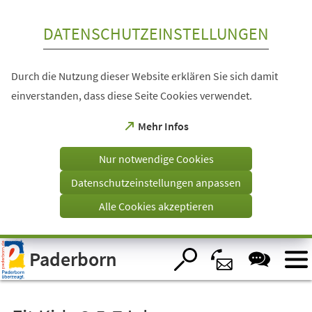
Inhalt anspringen
DATENSCHUTZEINSTELLUNGEN
Durch die Nutzung dieser Website erklären Sie sich damit
einverstanden, dass diese Seite Cookies verwendet.
(Öffnet
Mehr Infos
in
einem
Nur notwendige Cookies
neuen
Tab)
Datenschutzeinstellungen anpassen
Alle Cookies akzeptieren
Visuelle
Paderborn
Assistenzsoftware
öffnen.