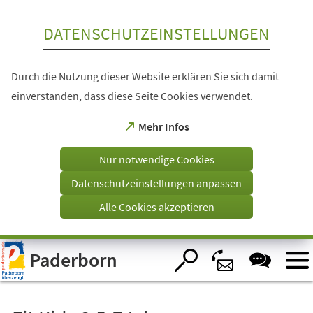
Inhalt anspringen
DATENSCHUTZEINSTELLUNGEN
Durch die Nutzung dieser Website erklären Sie sich damit
einverstanden, dass diese Seite Cookies verwendet.
(Öffnet
Mehr Infos
in
einem
Nur notwendige Cookies
neuen
Tab)
Datenschutzeinstellungen anpassen
Alle Cookies akzeptieren
Visuelle
Paderborn
Assistenzsoftware
öffnen.