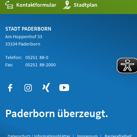
Kontaktformular
(Öffnet
Stadtplan
in
einem
neuen
Tab)
STADT PADERBORN
Am Hoppenhof 33
33104 Paderborn
Telefon:
05251 88-0
Fax:
05251 88-2000
Paderborn überzeugt.
Datenschutz / Informationsblätter
Impressum
Barrierefreiheit