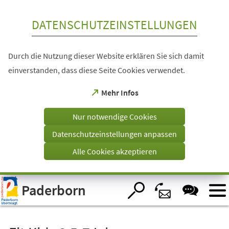
Inhalt anspringen
DATENSCHUTZEINSTELLUNGEN
Durch die Nutzung dieser Website erklären Sie sich damit
einverstanden, dass diese Seite Cookies verwendet.
(Öffnet
Mehr Infos
in
einem
Nur notwendige Cookies
neuen
Tab)
Datenschutzeinstellungen anpassen
Alle Cookies akzeptieren
Visuelle
Paderborn
Assistenzsoftware
öffnen.