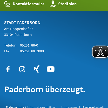
Kontaktformular
(Öffnet
Stadtplan
in
einem
neuen
Tab)
STADT PADERBORN
Am Hoppenhof 33
33104 Paderborn
Telefon:
05251 88-0
Fax:
05251 88-2000
Paderborn überzeugt.
Datenschutz / Informationsblätter
Impressum
Barrierefreiheit