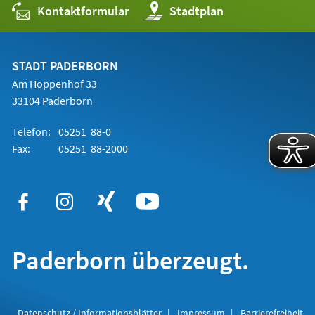
Kontaktformular
(Öffnet
Stadtplan
in
einem
neuen
Tab)
STADT PADERBORN
Am Hoppenhof 33
33104 Paderborn
Telefon:
05251 88-0
Fax:
05251 88-2000
Paderborn überzeugt.
Datenschutz / Informationsblätter
Impressum
Barrierefreiheit