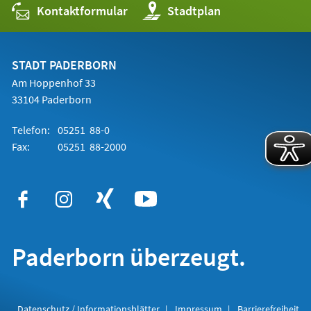
Kontaktformular
(Öffnet
Stadtplan
in
einem
neuen
Tab)
STADT PADERBORN
Am Hoppenhof 33
33104 Paderborn
Telefon:
05251 88-0
Fax:
05251 88-2000
Paderborn überzeugt.
Datenschutz / Informationsblätter
Impressum
Barrierefreiheit