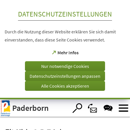
Inhalt anspringen
DATENSCHUTZEINSTELLUNGEN
Durch die Nutzung dieser Website erklären Sie sich damit
einverstanden, dass diese Seite Cookies verwendet.
(Öffnet
Mehr Infos
in
einem
Nur notwendige Cookies
neuen
Tab)
Datenschutzeinstellungen anpassen
Alle Cookies akzeptieren
Visuelle
Paderborn
Assistenzsoftware
öffnen.