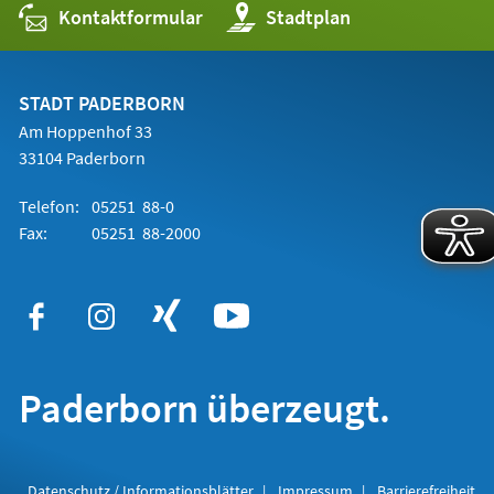
Kontaktformular
(Öffnet
Stadtplan
in
einem
neuen
Tab)
STADT PADERBORN
Am Hoppenhof 33
33104 Paderborn
Telefon:
05251 88-0
Fax:
05251 88-2000
Paderborn überzeugt.
Datenschutz / Informationsblätter
Impressum
Barrierefreiheit