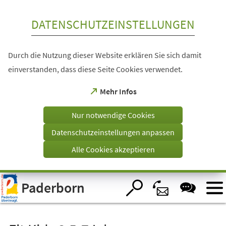
Inhalt anspringen
DATENSCHUTZEINSTELLUNGEN
Durch die Nutzung dieser Website erklären Sie sich damit
einverstanden, dass diese Seite Cookies verwendet.
(Öffnet
Mehr Infos
in
einem
Nur notwendige Cookies
neuen
Tab)
Datenschutzeinstellungen anpassen
Alle Cookies akzeptieren
Visuelle
Paderborn
Assistenzsoftware
öffnen.