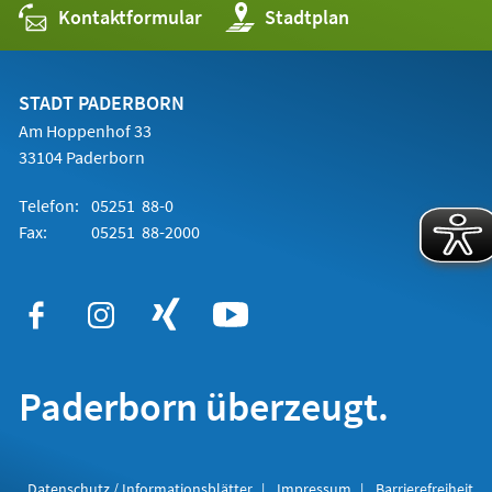
Kontaktformular
(Öffnet
Stadtplan
in
einem
neuen
Tab)
STADT PADERBORN
Am Hoppenhof 33
33104 Paderborn
Telefon:
05251 88-0
Fax:
05251 88-2000
Paderborn überzeugt.
Datenschutz / Informationsblätter
Impressum
Barrierefreiheit