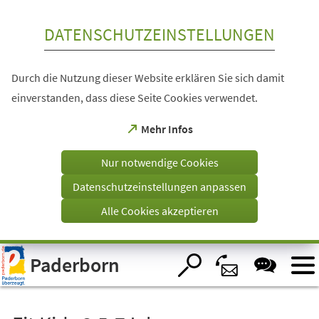
Inhalt anspringen
DATENSCHUTZEINSTELLUNGEN
Durch die Nutzung dieser Website erklären Sie sich damit
einverstanden, dass diese Seite Cookies verwendet.
(Öffnet
Mehr Infos
in
einem
Nur notwendige Cookies
neuen
Tab)
Datenschutzeinstellungen anpassen
Alle Cookies akzeptieren
Visuelle
Paderborn
Assistenzsoftware
öffnen.