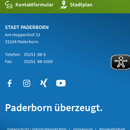
Kontaktformular
(Öffnet
Stadtplan
in
einem
neuen
Tab)
STADT PADERBORN
Am Hoppenhof 33
33104 Paderborn
Telefon:
05251 88-0
Fax:
05251 88-2000
Paderborn überzeugt.
Datenschutz / Informationsblätter
Impressum
Barrierefreiheit