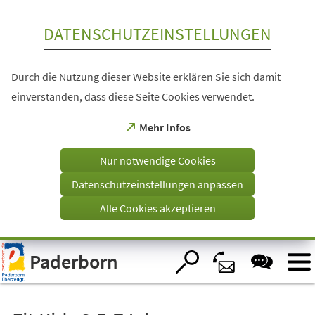
Inhalt anspringen
DATENSCHUTZEINSTELLUNGEN
Durch die Nutzung dieser Website erklären Sie sich damit
einverstanden, dass diese Seite Cookies verwendet.
(Öffnet
Mehr Infos
in
einem
Nur notwendige Cookies
neuen
Tab)
Datenschutzeinstellungen anpassen
Alle Cookies akzeptieren
Visuelle
Paderborn
Assistenzsoftware
öffnen.