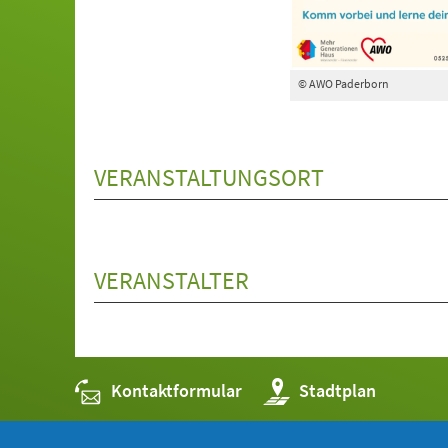
© AWO Paderborn
VERANSTALTUNGSORT
VERANSTALTER
Kontaktformular
(Öffnet
Stadtplan
in
einem
neuen