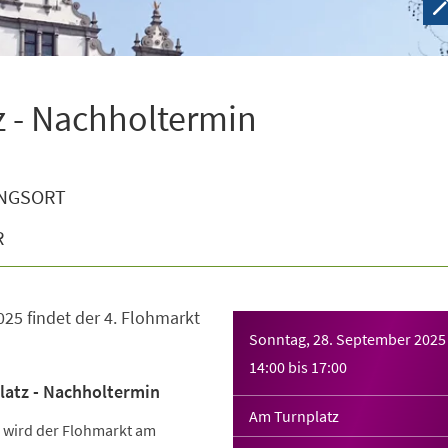
 - Nachholtermin
NGSORT
R
25 findet der 4. Flohmarkt
Sonntag, 28. September 2025
14:00
bis
17:00
latz - Nachholtermin
Am Turnplatz
 wird der Flohmarkt am