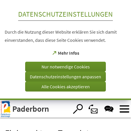
Inhalt anspringen
DATENSCHUTZEINSTELLUNGEN
Durch die Nutzung dieser Website erklären Sie sich damit
einverstanden, dass diese Seite Cookies verwendet.
(Öffnet
Mehr Infos
in
einem
Nur notwendige Cookies
neuen
Tab)
Datenschutzeinstellungen anpassen
Alle Cookies akzeptieren
Visuelle
Paderborn
Assistenzsoftware
öffnen.