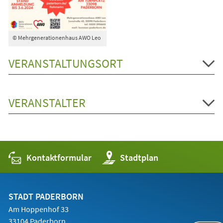
© Mehrgenerationenhaus AWO Leo
VERANSTALTUNGSORT
VERANSTALTER
Kontaktformular
(Öffnet
Stadtplan
in
einem
neuen
Tab)
STADT PADERBORN
Am Hoppenhof 33
33104 Paderborn