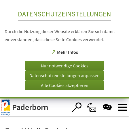
Inhalt anspringen
DATENSCHUTZEINSTELLUNGEN
Durch die Nutzung dieser Website erklären Sie sich damit
einverstanden, dass diese Seite Cookies verwendet.
(Öffnet
Mehr Infos
in
einem
Nur notwendige Cookies
neuen
Tab)
Datenschutzeinstellungen anpassen
Alle Cookies akzeptieren
Visuelle
Paderborn
Assistenzsoftware
öffnen.