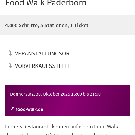
Food Walk Paderborn
4.000 Schritte, 5 Stationen, 1 Ticket
VERANSTALTUNGSORT
VORVERKAUFSSTELLE
Veranstaltungsinformationen
Donnerstag, 30. Oktober 2025
16:00
bis
21:00
(Öffnet
food-walk.de
in
einem
Lerne 5 Restaurants kennen auf einem Food Walk
neuen
Tab)