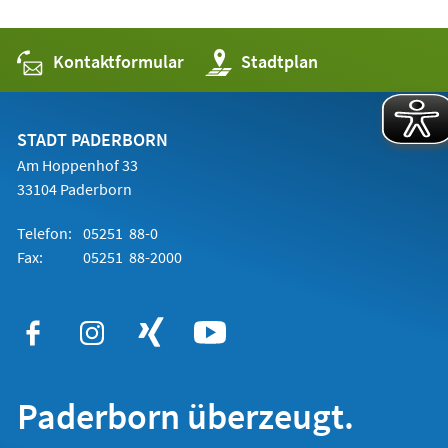
Kontaktformular
(Öffnet
Stadtplan
in
einem
neuen
Tab)
STADT PADERBORN
Am Hoppenhof 33
33104 Paderborn
Telefon:
05251 88-0
Fax:
05251 88-2000
Paderborn überzeugt.