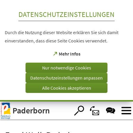
Inhalt anspringen
DATENSCHUTZEINSTELLUNGEN
Durch die Nutzung dieser Website erklären Sie sich damit
einverstanden, dass diese Seite Cookies verwendet.
(Öffnet
Mehr Infos
in
einem
Nur notwendige Cookies
neuen
Tab)
Datenschutzeinstellungen anpassen
Alle Cookies akzeptieren
Visuelle
Paderborn
Assistenzsoftware
öffnen.