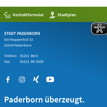
Kontaktformular
(Öffnet
Stadtplan
in
einem
neuen
Tab)
STADT PADERBORN
Am Hoppenhof 33
33104 Paderborn
Telefon:
05251 88-0
Fax:
05251 88-2000
Paderborn überzeugt.