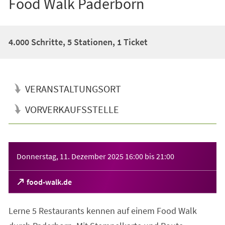
Food Walk Paderborn
4.000 Schritte, 5 Stationen, 1 Ticket
VERANSTALTUNGSORT
VORVERKAUFSSTELLE
Veranstaltungsinformationen
Donnerstag, 11. Dezember 2025
16:00
bis
21:00
(Öffnet
food-walk.de
in
einem
Lerne 5 Restaurants kennen auf einem Food Walk
neuen
Tab)