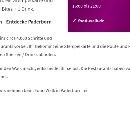
n. Mit Stempelkarte und
16:00
bis
21:00
Bites + 1 Drink.
(Öffnet
food-walk.de
n - Entdecke Paderborn
in
einem
r circa 4.000 Schritte und
neuen
Tab)
urants vorbei. Ihr bekommt eine Stempelkarte und die Route und 
en Speisen / Drinks abholen.
r den Walk macht, entscheidet ihr selbst. Die Restaurants haben vo
fnet.
nts nehmen beim Food Walk in Paderborn teil: