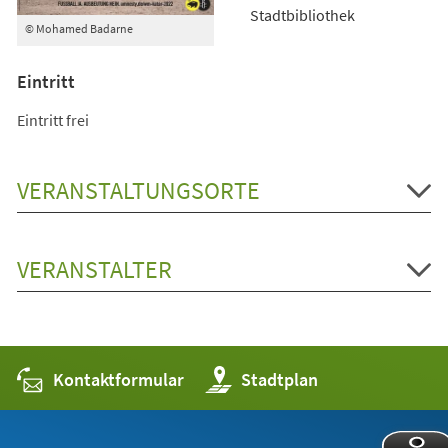
Stadtbibliothek
© Mohamed Badarne
Eintritt
Eintritt frei
VERANSTALTUNGSORTE
VERANSTALTER
Kontaktformular
(Öffnet
Stadtplan
in
einem
neuen