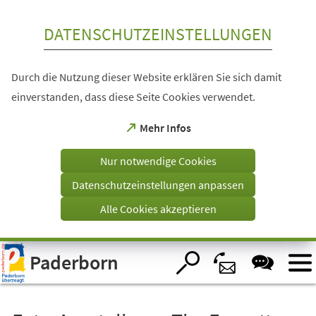
Inhalt anspringen
DATENSCHUTZEINSTELLUNGEN
Durch die Nutzung dieser Website erklären Sie sich damit
einverstanden, dass diese Seite Cookies verwendet.
(Öffnet
Mehr Infos
in
einem
Nur notwendige Cookies
neuen
Tab)
Datenschutzeinstellungen anpassen
Alle Cookies akzeptieren
Visuelle
Paderborn
Assistenzsoftware
öffnen.