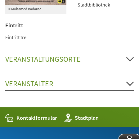
Stadtbibliothek
© Mohamed Badarne
Eintritt
Eintritt frei
VERANSTALTUNGSORTE
VERANSTALTER
Kontaktformular
(Öffnet
Stadtplan
in
einem
neuen