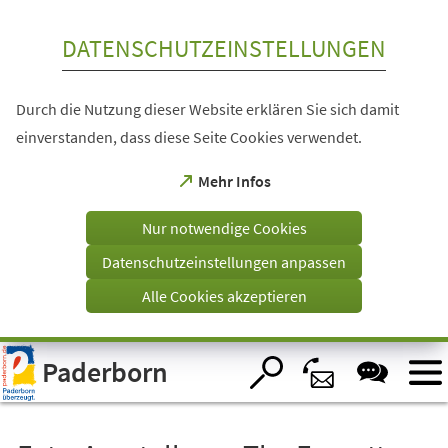
Inhalt anspringen
DATENSCHUTZEINSTELLUNGEN
Durch die Nutzung dieser Website erklären Sie sich damit
einverstanden, dass diese Seite Cookies verwendet.
(Öffnet
Mehr Infos
in
einem
Nur notwendige Cookies
neuen
Tab)
Datenschutzeinstellungen anpassen
Alle Cookies akzeptieren
Visuelle
Paderborn
Assistenzsoftware
öffnen.