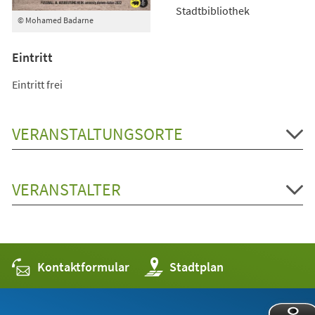
Stadtbibliothek
© Mohamed Badarne
Eintritt
Eintritt frei
VERANSTALTUNGSORTE
VERANSTALTER
Kontaktformular
(Öffnet
Stadtplan
in
einem
neuen