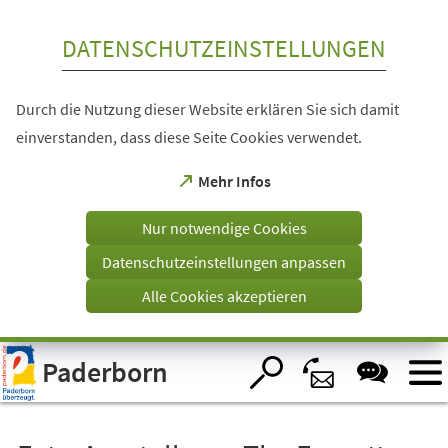
Inhalt anspringen
DATENSCHUTZEINSTELLUNGEN
Durch die Nutzung dieser Website erklären Sie sich damit
einverstanden, dass diese Seite Cookies verwendet.
(Öffnet
Mehr Infos
in
einem
Nur notwendige Cookies
neuen
Tab)
Datenschutzeinstellungen anpassen
Alle Cookies akzeptieren
Visuelle
Paderborn
Assistenzsoftware
öffnen.