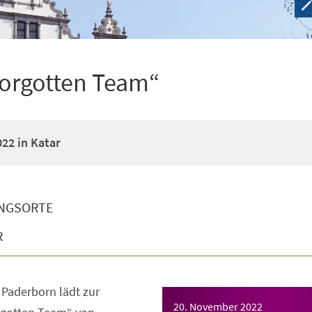
Forgotten Team“
22 in Katar
NGSORTE
R
Paderborn lädt zur
20. November 2022