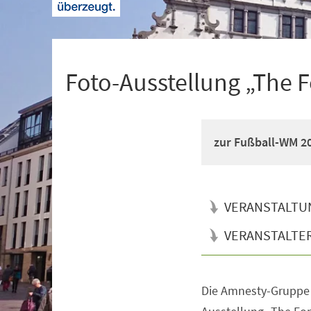
+
1
Foto-Ausstellung „The 
zur Fußball-WM 20
VERANSTALTU
VERANSTALTE
Die Amnesty-Gruppe 
Veranstaltungsinformationen