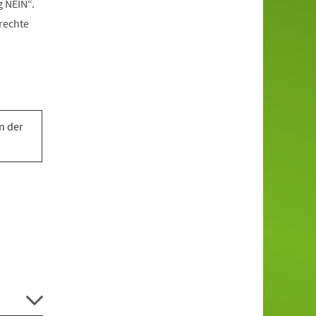
g NEIN“.
rechte
n der