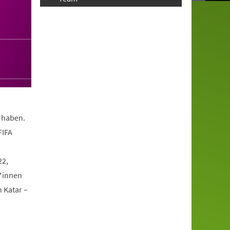
t haben.
FIFA
22,
*innen
n Katar –