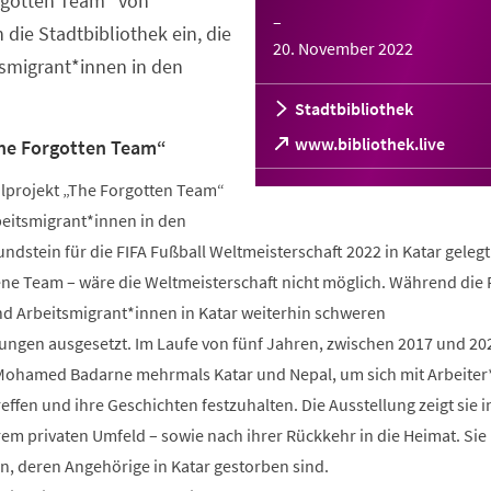
rgotten Team“ von
–
ie Stadtbibliothek ein, die
20. November 2022
tsmigrant*innen in den
Stadtbibliothek
(Öffnet
www.bibliothek.live
The Forgotten Team“
in
einem
hlprojekt „The Forgotten Team“
neuen
beitsmigrant*innen in den
Tab)
undstein für die FIFA Fußball Weltmeisterschaft 2022 in Katar geleg
ene Team – wäre die Weltmeisterschaft nicht möglich. Während die 
sind Arbeitsmigrant*innen in Katar weiterhin schweren
ngen ausgesetzt. Im Laufe von fünf Jahren, zwischen 2017 und 20
 Mohamed Badarne mehrmals Katar und Nepal, um sich mit Arbeiter
effen und ihre Geschichten festzuhalten. Die Ausstellung zeigt sie i
hrem privaten Umfeld – sowie nach ihrer Rückkehr in die Heimat. Sie
en, deren Angehörige in Katar gestorben sind.