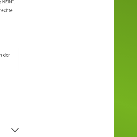
g NEIN“.
rechte
n der