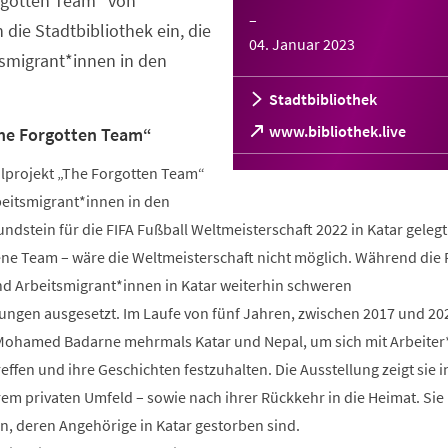
rgotten Team“ von
–
ie Stadtbibliothek ein, die
04. Januar 2023
tsmigrant*innen in den
Stadtbibliothek
(Öffnet
www.bibliothek.live
The Forgotten Team“
in
einem
hlprojekt „The Forgotten Team“
neuen
beitsmigrant*innen in den
Tab)
undstein für die FIFA Fußball Weltmeisterschaft 2022 in Katar geleg
ene Team – wäre die Weltmeisterschaft nicht möglich. Während die 
sind Arbeitsmigrant*innen in Katar weiterhin schweren
ngen ausgesetzt. Im Laufe von fünf Jahren, zwischen 2017 und 20
 Mohamed Badarne mehrmals Katar und Nepal, um sich mit Arbeiter
effen und ihre Geschichten festzuhalten. Die Ausstellung zeigt sie i
hrem privaten Umfeld – sowie nach ihrer Rückkehr in die Heimat. Sie
en, deren Angehörige in Katar gestorben sind.