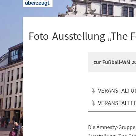
+
1
Foto-Ausstellung „The 
zur Fußball-WM 20
VERANSTALTU
VERANSTALTE
Die Amnesty-Gruppe 
Veranstaltungsinformationen