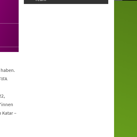
t haben.
FIFA
22,
*innen
n Katar –