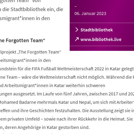
rgotten Team“ von
–
ie Stadtbibliothek ein, die
06. Januar 2023
tsmigrant*innen in den
Stadtbibliothek
(Öffnet
www.bibliothek.live
The Forgotten Team“
in
einem
hlprojekt „The Forgotten Team“
neuen
beitsmigrant*innen in den
Tab)
undstein für die FIFA Fußball Weltmeisterschaft 2022 in Katar geleg
ene Team – wäre die Weltmeisterschaft nicht möglich. Während die 
sind Arbeitsmigrant*innen in Katar weiterhin schweren
ngen ausgesetzt. Im Laufe von fünf Jahren, zwischen 2017 und 20
 Mohamed Badarne mehrmals Katar und Nepal, um sich mit Arbeiter
effen und ihre Geschichten festzuhalten. Die Ausstellung zeigt sie i
hrem privaten Umfeld – sowie nach ihrer Rückkehr in die Heimat. Sie
en, deren Angehörige in Katar gestorben sind.