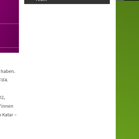
t haben.
FIFA
22,
*innen
n Katar –