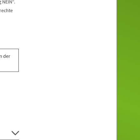
g NEIN“.
rechte
n der