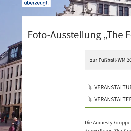
+
1
Foto-Ausstellung „The 
zur Fußball-WM 20
VERANSTALTU
VERANSTALTE
Die Amnesty-Gruppe 
Veranstaltungsinformationen