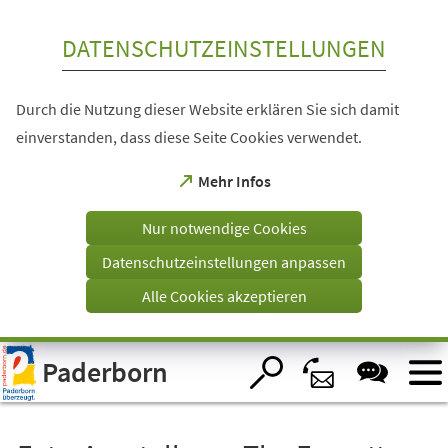
Inhalt anspringen
DATENSCHUTZEINSTELLUNGEN
Durch die Nutzung dieser Website erklären Sie sich damit
einverstanden, dass diese Seite Cookies verwendet.
(Öffnet
Mehr Infos
in
einem
Nur notwendige Cookies
neuen
Tab)
Datenschutzeinstellungen anpassen
Alle Cookies akzeptieren
Visuelle
Paderborn
Assistenzsoftware
öffnen.