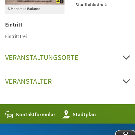
Stadtbibliothek
© Mohamed Badarne
Eintritt
Eintritt frei
VERANSTALTUNGSORTE
VERANSTALTER
Kontaktformular
(Öffnet
Stadtplan
in
einem
neuen