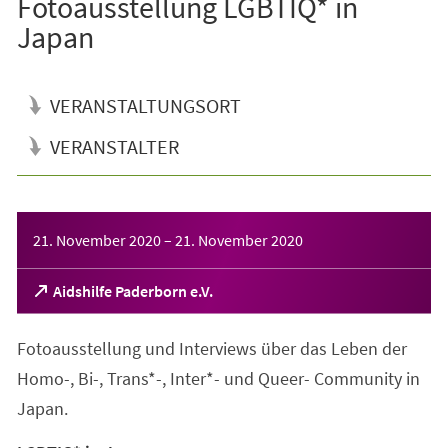
Fotoausstellung LGBTIQ* in
Japan
VERANSTALTUNGSORT
VERANSTALTER
Veranstaltungsinformationen
21. November 2020
–
21. November 2020
(Öffnet
Aidshilfe Paderborn e.V.
in
einem
Fotoausstellung und Interviews über das Leben der
neuen
Tab)
Homo-, Bi-, Trans*-, Inter*- und Queer- Community in
Japan.