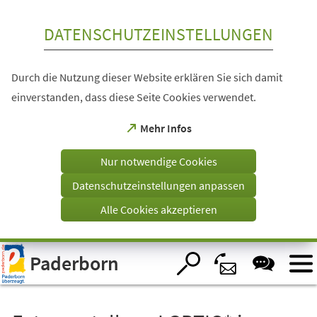
Inhalt anspringen
DATENSCHUTZEINSTELLUNGEN
Durch die Nutzung dieser Website erklären Sie sich damit
einverstanden, dass diese Seite Cookies verwendet.
(Öffnet
Mehr Infos
in
einem
Nur notwendige Cookies
neuen
Tab)
Datenschutzeinstellungen anpassen
Alle Cookies akzeptieren
Visuelle
Paderborn
Assistenzsoftware
öffnen.