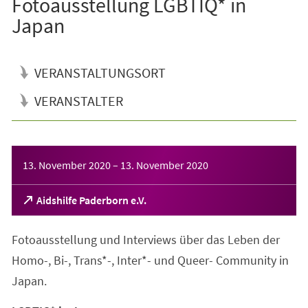
Fotoausstellung LGBTIQ* in
Japan
VERANSTALTUNGSORT
VERANSTALTER
Veranstaltungsinformationen
13. November 2020
–
13. November 2020
(Öffnet
Aidshilfe Paderborn e.V.
in
einem
Fotoausstellung und Interviews über das Leben der
neuen
Tab)
Homo-, Bi-, Trans*-, Inter*- und Queer- Community in
Japan.