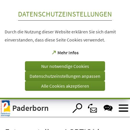
Inhalt anspringen
DATENSCHUTZEINSTELLUNGEN
Durch die Nutzung dieser Website erklären Sie sich damit
einverstanden, dass diese Seite Cookies verwendet.
(Öffnet
Mehr Infos
in
einem
Nur notwendige Cookies
neuen
Tab)
Datenschutzeinstellungen anpassen
Alle Cookies akzeptieren
Visuelle
Paderborn
Assistenzsoftware
öffnen.