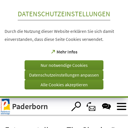
Inhalt anspringen
DATENSCHUTZEINSTELLUNGEN
Durch die Nutzung dieser Website erklären Sie sich damit
einverstanden, dass diese Seite Cookies verwendet.
(Öffnet
Mehr Infos
in
einem
Nur notwendige Cookies
neuen
Tab)
Datenschutzeinstellungen anpassen
Alle Cookies akzeptieren
Visuelle
Paderborn
Assistenzsoftware
öffnen.