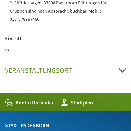
21/ Kötterhagen, 33098 Paderborn Führungen für
Gruppen sind nach Absprache buchbar: Mobil:
0157/78957460
Eintritt
frei
VERANSTALTUNGSORT
Kontaktformular
(Öffnet
Stadtplan
in
einem
neuen
Tab)
STADT PADERBORN