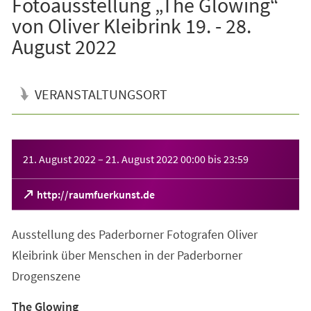
Fotoausstellung „The Glowing“
von Oliver Kleibrink 19. - 28.
August 2022
VERANSTALTUNGSORT
Veranstaltungsinformationen
21. August 2022
–
21. August 2022
00:00
bis
23:59
(Öffnet
http://raumfuerkunst.de
in
einem
Ausstellung des Paderborner Fotografen Oliver
neuen
Tab)
Kleibrink über Menschen in der Paderborner
Drogenszene
The Glowing