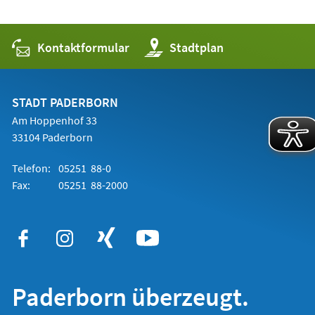
Kontaktformular
(Öffnet
Stadtplan
in
einem
neuen
Tab)
STADT PADERBORN
Am Hoppenhof 33
33104 Paderborn
Telefon:
05251 88-0
Fax:
05251 88-2000
Paderborn überzeugt.