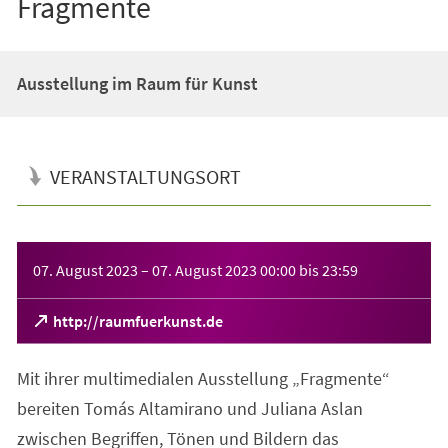
Fragmente
Ausstellung im Raum für Kunst
VERANSTALTUNGSORT
Veranstaltungsinformationen
07. August 2023
–
07. August 2023
00:00
bis
23:59
(Öffnet
http://raumfuerkunst.de
in
einem
Mit ihrer multimedialen Ausstellung „Fragmente“
neuen
Tab)
bereiten Tomás Altamirano und Juliana Aslan
zwischen Begriffen, Tönen und Bildern das