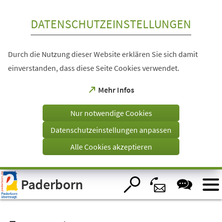
Inhalt anspringen
DATENSCHUTZEINSTELLUNGEN
Durch die Nutzung dieser Website erklären Sie sich damit
einverstanden, dass diese Seite Cookies verwendet.
(Öffnet
Mehr Infos
in
einem
Nur notwendige Cookies
neuen
Tab)
Datenschutzeinstellungen anpassen
Alle Cookies akzeptieren
Visuelle
Paderborn
Assistenzsoftware
öffnen.