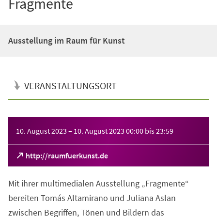
Fragmente
Ausstellung im Raum für Kunst
VERANSTALTUNGSORT
Veranstaltungsinformationen
10. August 2023
–
10. August 2023
00:00
bis
23:59
(Öffnet
http://raumfuerkunst.de
in
einem
Mit ihrer multimedialen Ausstellung „Fragmente“
neuen
Tab)
bereiten Tomás Altamirano und Juliana Aslan
zwischen Begriffen, Tönen und Bildern das