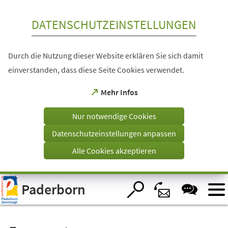
Inhalt anspringen
DATENSCHUTZEINSTELLUNGEN
Durch die Nutzung dieser Website erklären Sie sich damit
einverstanden, dass diese Seite Cookies verwendet.
(Öffnet
Mehr Infos
in
einem
Nur notwendige Cookies
neuen
Tab)
Datenschutzeinstellungen anpassen
Alle Cookies akzeptieren
Visuelle
Paderborn
Assistenzsoftware
öffnen.