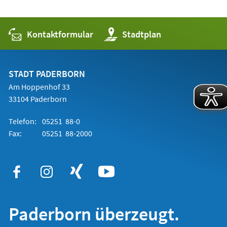
Kontaktformular
(Öffnet
Stadtplan
in
einem
neuen
Tab)
STADT PADERBORN
Am Hoppenhof 33
33104 Paderborn
Telefon:
05251 88-0
Fax:
05251 88-2000
Paderborn überzeugt.