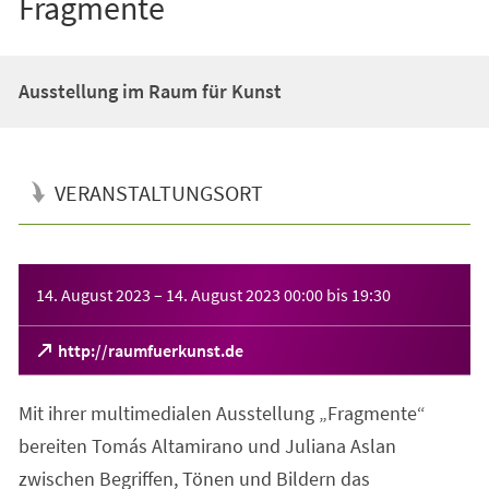
Fragmente
Ausstellung im Raum für Kunst
VERANSTALTUNGSORT
Veranstaltungsinformationen
14. August 2023
–
14. August 2023
00:00
bis
19:30
(Öffnet
http://raumfuerkunst.de
in
einem
Mit ihrer multimedialen Ausstellung „Fragmente“
neuen
Tab)
bereiten Tomás Altamirano und Juliana Aslan
zwischen Begriffen, Tönen und Bildern das