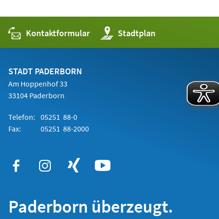
Kontaktformular
(Öffnet
Stadtplan
in
einem
neuen
Tab)
STADT PADERBORN
Am Hoppenhof 33
33104 Paderborn
Telefon:
05251 88-0
Fax:
05251 88-2000
Paderborn überzeugt.