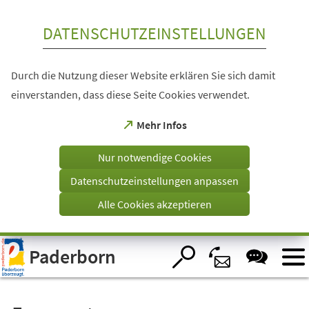
Inhalt anspringen
DATENSCHUTZEINSTELLUNGEN
Durch die Nutzung dieser Website erklären Sie sich damit
einverstanden, dass diese Seite Cookies verwendet.
(Öffnet
Mehr Infos
in
einem
Nur notwendige Cookies
neuen
Tab)
Datenschutzeinstellungen anpassen
Alle Cookies akzeptieren
Visuelle
Paderborn
Assistenzsoftware
öffnen.