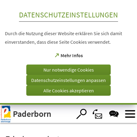
Inhalt anspringen
DATENSCHUTZEINSTELLUNGEN
Durch die Nutzung dieser Website erklären Sie sich damit
einverstanden, dass diese Seite Cookies verwendet.
(Öffnet
Mehr Infos
in
einem
Nur notwendige Cookies
neuen
Tab)
Datenschutzeinstellungen anpassen
Alle Cookies akzeptieren
Visuelle
Paderborn
Assistenzsoftware
öffnen.