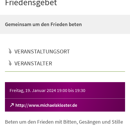
Friedensgebet
Gemeinsam um den Frieden beten
VERANSTALTUNGSORT
VERANSTALTER
Veranstaltungsinformationen
Freitag, 19. Januar 2024
19:00
bis
19:30
(Öffnet
http://www.michaelskloster.de
in
einem
Beten um den Frieden mit Bitten, Gesängen und Stille
neuen
Tab)