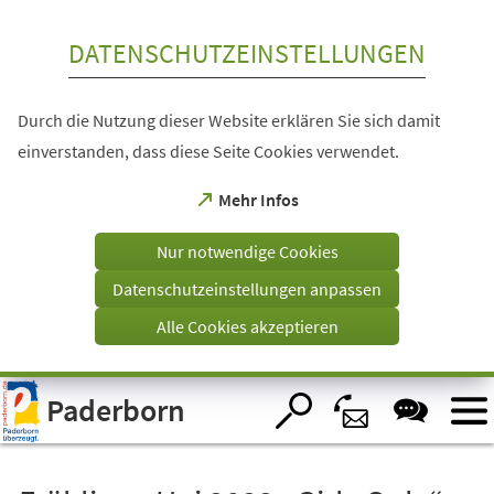
Inhalt anspringen
DATENSCHUTZEINSTELLUNGEN
Durch die Nutzung dieser Website erklären Sie sich damit
einverstanden, dass diese Seite Cookies verwendet.
(Öffnet
Mehr Infos
in
einem
Nur notwendige Cookies
neuen
Tab)
Datenschutzeinstellungen anpassen
Alle Cookies akzeptieren
Visuelle
Paderborn
Assistenzsoftware
öffnen.