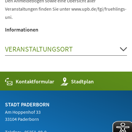
Den Anmeldebogen sowie eine Übersicht aller
Veranstaltungen finden Sie unter www.upb.de/fgi/fruehlings-
uni.
Informationen
VERANSTALTUNGSORT
Kontaktformular
(Öffnet
Stadtplan
in
einem
neuen
Tab)
STADT PADERBORN
Am Hoppenhof 33
33104 Paderborn
Telefon:
05251 88-0