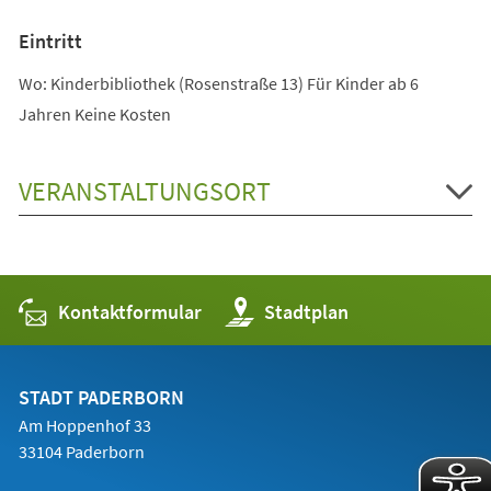
Eintritt
Wo: Kinderbibliothek (Rosenstraße 13) Für Kinder ab 6
Jahren Keine Kosten
VERANSTALTUNGSORT
Kontaktformular
(Öffnet
Stadtplan
in
einem
neuen
Tab)
STADT PADERBORN
Am Hoppenhof 33
33104 Paderborn