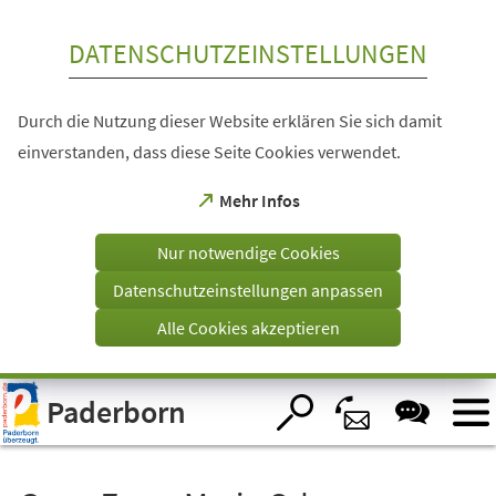
Inhalt anspringen
DATENSCHUTZEINSTELLUNGEN
Durch die Nutzung dieser Website erklären Sie sich damit
einverstanden, dass diese Seite Cookies verwendet.
(Öffnet
Mehr Infos
in
einem
Nur notwendige Cookies
neuen
Tab)
Datenschutzeinstellungen anpassen
Alle Cookies akzeptieren
Visuelle
Paderborn
Assistenzsoftware
öffnen.