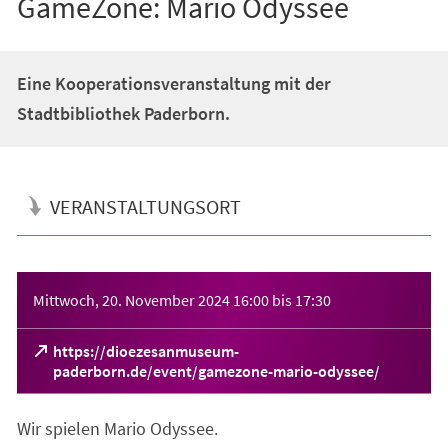
GameZone: Mario Odyssee
Eine Kooperationsveranstaltung mit der
Stadtbibliothek Paderborn.
VERANSTALTUNGSORT
Veranstaltungsinformationen
Mittwoch, 20. November 2024
16:00
bis
17:30
https://dioezesanmuseum-
(Öffnet
paderborn.de/event/gamezone-mario-odyssee/
in
einem
Wir spielen Mario Odyssee.
neuen